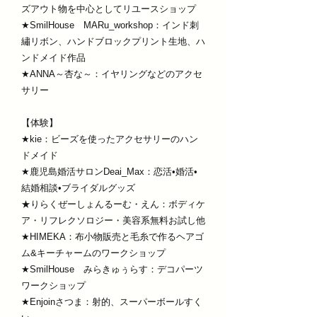
ズアウト物を中心としてリユースショップ
★SmilHouse MARu_workshop：インド刺
繡リボン、ハンドブロックプリント生地、ハ
ンドメイド作品
★ANNA～杏な～：イヤリングなどのアクセ
サリー
【体験】
★kie：ビーズを使ったアクセサリーのハン
ドメイド
★鹿児島婚活サロンDeai_Max：恋活•婚活•
結婚相談•ブライダルグッズ
★りらくぜーしょんるーむ・えん：ボディケ
ア・リフレクソロジー・美容系無料お試し他
★HIMEKA：布小物販売と毛糸で作るヘアゴ
ム&キーチャームのワークショップ
★SmilHouse みらきゅぅらす：デコパーツ
ワークショップ
★Enjoinさつま：射的、スーパーボールすく