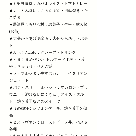
★ミチヨ食堂：ガパオライス・トマトカレー
★よしとみ商店：ちゃんぽん・回転焼き・た
こ焼き
★居酒屋ちろりん村：綿菓子・牛串・飲み物
(お茶)
★大分からあげ味楽る：大分からあげ・ポテ
ト
★みぃくんcafé：クレープ・ドリンク
★くまくま:かき氷・トルネードポテト・冷
やしきゅうり・りんご飴
★ラ・フルッタ：牛すじカレー・イタリアン
ジェラート
★パティスリー ルセット：マカロン・ブラ
ウニー・溶けないにくきゅうアイス・タル
ト・焼き菓子などのスイーツ
★うめcafe：シフォンケーキ、焼き菓子の販
売
★タストヴァン：ローストビーフ丼、パスタ
各種