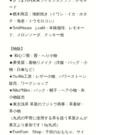
★さつま川内未来ライオンズクラブ：レモネ
ード
★楢木商店：海鮮焼き（イワシ・イカ・ホタ
テ・海老・トウモロコシ）
★SmilHouse j.café：本格珈琲、レモネー
ド、メロンソーダ、クッキー他
【物販】
★ 和心♡畳：畳・へり小物
★夢美屋：着物リメイク（洋服・バッグ・小
物・日傘など）
★Yu-Me工房：レザー小物、パワーストーン
販売、ワークショップ
★Niko*Niko：バック・帽子・ヘア小物・布
小物販売
★東京浅草 革屋のフジトウ商事：革素材・
革小物
（丸武の甲冑に使用する革を扱う革屋さんが
東京より参加です！by丸武）
★FumFum Shop：子供のおもちゃ、サイ