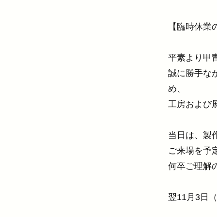
【臨時休業
平素より甲
誠に勝手なが
め、
工房および
当日は、製
ご来場を予
何卒ご理解
翌11月3