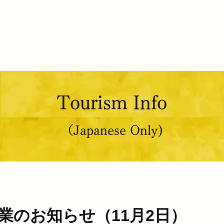
Top
Park Guide
Reservation
Event
A
Tourism Info
（Japanese Only)
業のお知らせ（11月2日）