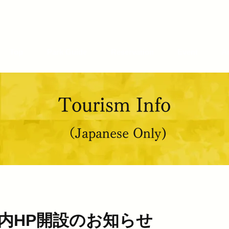
Top
Park Guide
Reservation
Event
A
Tourism Info
（Japanese Only)
内HP開設のお知らせ