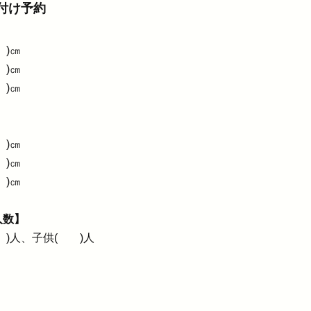
付け予約
】
)㎝
(
)㎝
)㎝
】
)㎝
)㎝
)㎝
人数】
 )人、
子供( )人​​​