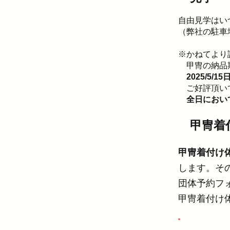
自由見学はい
（弊社の駐車
※かねてより
甲冑の納品期
2025/5/15
ご好評頂い
​
全日におい
甲冑着
甲冑着付け
します。そ
団体予約フ
甲冑着付け