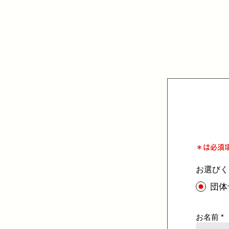
＊は必須
お選びく
団体
お名前