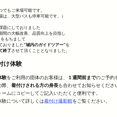
つでもご来場可能です。
場は、大型バスも停車可能です。）
課題にしておりました
間の大幅改善、品質向上を目指し
日
をもちまして
ておりました
”城内のガイドツアー”
を
て終了
させて頂くこととなりました。
付け体験
体験
をご利用の団体のお客様は、
１週間前まで
のご予約
の際、
着付けされる方の
身長
も合わせてお知らせくださ
ォームにコピーしてご記入いただくと便利です。
体験について詳しくは
着付け撮影館
をご覧ください。