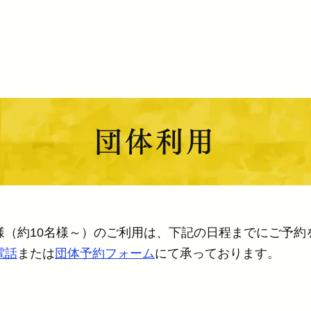
トップ
施設紹介
団体利用
イベント
周
団体利用
様（約10名様～）のご利用は、下記の日程までにご予約
電話
または
団体予約フォーム
にて承っております。