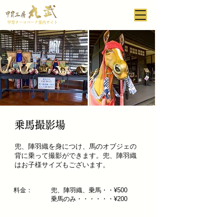
甲冑テーマパーク案内サイト
乗馬撮影場
兜、陣羽織を身につけ、馬のオブジェの
背に乗って撮影ができます。兜、陣羽織
はお子様サイズもございます。
料金：
兜、陣羽織、乗馬・・¥500
​乗馬のみ・・・・・・¥200