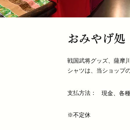
おみやげ処
戦国武将グッズ、薩摩
シャツは、当ショップ
支払方法：
​現金、各
※不定休