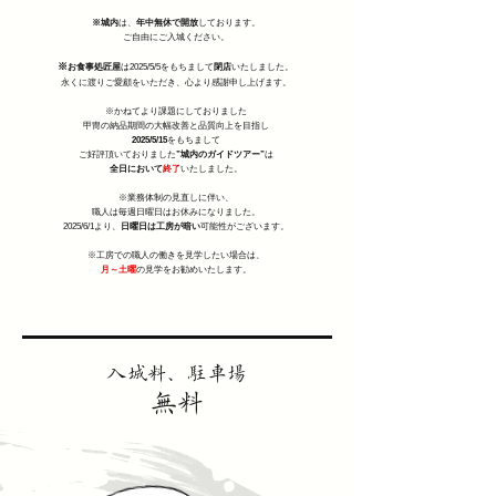
※城内
は、
年中無休で開放
しております。
​ご自由にご入城ください。
※
お食事処匠屋
は2025/5/5をもちまして
閉店
いたしました。
永くに渡りご愛顧をいただき、
心より感謝申し上げます。
※かねてより課題にしておりました
甲冑の納品期間の大幅改善と品質向上を目指し
2025/5/15
をもちまして
ご好評頂いておりました
”城内のガイドツアー”
は
全日において
終了
いたしました
。
※業務体制の見直しに伴い、
職人は毎週日曜日はお休みになりました。
2025/6/1
より、
日曜日は工房が暗い
可能性がございます。
※工房での職人の働きを見学したい場合は、
月～土曜
の見学をお勧めいたします。
入城料、駐車場
無料​