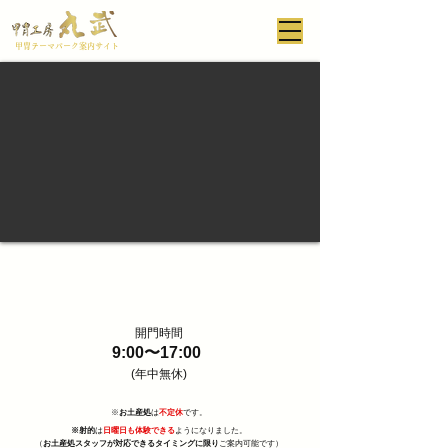
甲冑テーマパーク案内サイト
開門時間
9:00〜17:00
(年中無休)
※
お土産処
は
不定休
です。
※射的
は
日曜日も体験
できる
ようになりました。
（
お土産処スタッフが対応できるタイミングに限り
ご案内可能です）