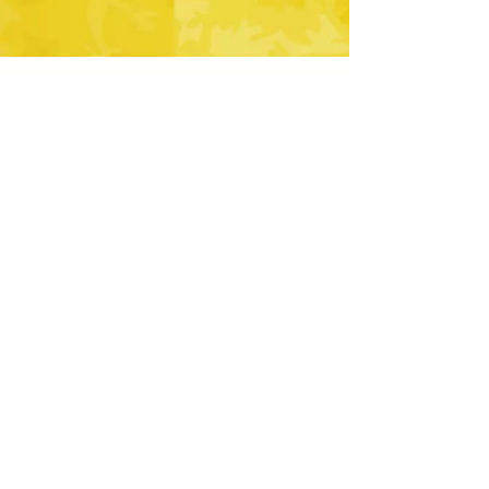
周辺情報
川内とれたて市場
川内港に隣接し、新鮮な魚や地元の特産物
などを販売する直売所、旬の海鮮料理が味
わえる食堂があります。
甲冑工房丸武から車で5分
薩摩国一の宮
新田神社