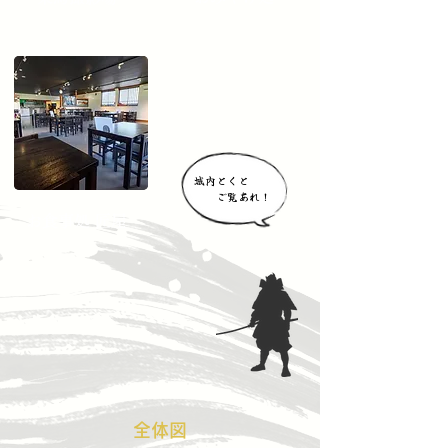
城内とくと
ご覧あれ！
お食事処 匠屋
​全体図