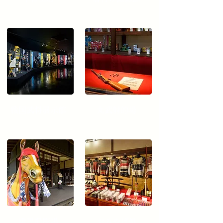
戦国武将展示館
丸武射的場
乗馬撮影場
おみやげ処